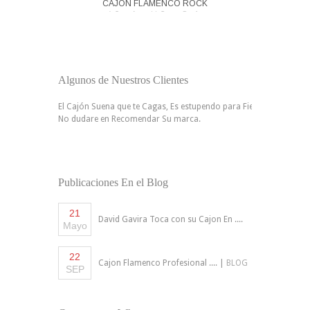
CAJON FLAMENCO ROCK
1 Cuerda en V, Gama Basica
Algunos de Nuestros Clientes
El Cajón Suena que te Cagas, Es estupendo para Fiestas, Romerias
No dudare en Recomendar Su marca.
Publicaciones En el Blog
21
David Gavira Toca con su Cajon En ....
Mayo
22
Cajon Flamenco Profesional .... |
BLOG
SEP