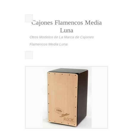
Cajones Flamencos Media
Luna
Otros Modelos de La Marca de Cajones
Flamencos Media Luna
CAJÓN F
1 Cuerda