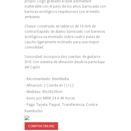
propio. Logo grabado a laser permanece
inalterable con el paso de los años .barnizada con
barnices ecológicos respetuosos con el medio
ambiente
Chasis: construido en tableros de 10 mm de
contrachapado de álamo barnizado con barnices
ecológicos va montado sobre cuatro patas de
caucho ligeramente inclinado para una mayor
comodidad
Sonoridad: incorpora dos cuerdas de guitarra
II+II con sistema de afinación desde la parte baja
del Cajón
- Recomendado: InterMedia
- Afinacion: 2 Cuerda en ||+||
- Medidas: 49x30x30cm
- Envio por MRW 24 A 48 Horas
- Pago Tarjeta, Paypal, Transferencia, Contra-
Reembolso
COMPRA ONLINE