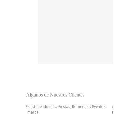
Algunos de Nuestros Clientes
A mi marido le ha Encantado Su Grabado, A quedado muy Bonito
Muy Profesional.