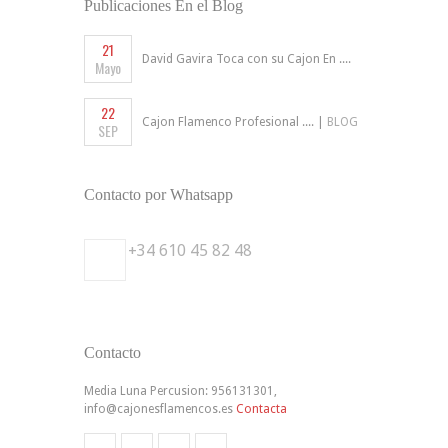
Publicaciones En el Blog
21
David Gavira Toca con su Cajon En ....
Mayo
22
Cajon Flamenco Profesional .... |
BLOG
SEP
Contacto por Whatsapp
+34 610 45 82 48
Contacto
Media Luna Percusion: 956131301,
info@cajonesflamencos.es
Contacta